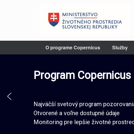
Skip
to
content
O programe Copernicus
Služby
Program Copernicus
Najväčší svetový program pozorovan
Otvorené a voľne dostupné údaje
Monitoring pre lepšie životné prostre