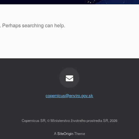
r. Perhaps searching can help.
copernicus@enviro.gov.sk
Copernicus SR, © Ministerstvo životného prostredia SR, 2026
A
SiteOrigin
Theme