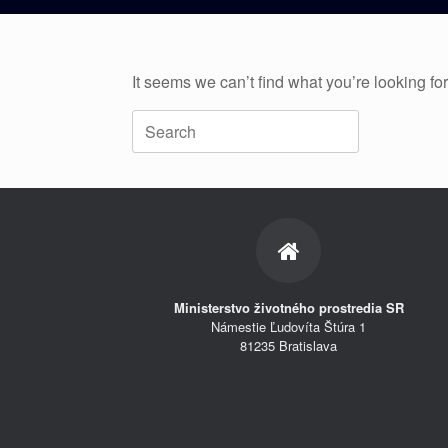
It seems we can’t find what you’re looking fo
Search
for:
Ministerstvo životného prostredia SR
Námestie Ľudovíta Štúra 1
81235 Bratislava